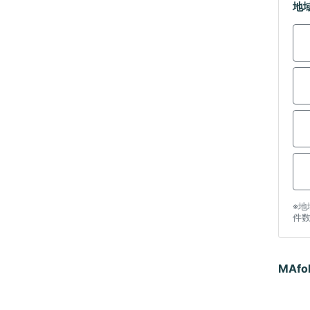
地
※
件
MAfo